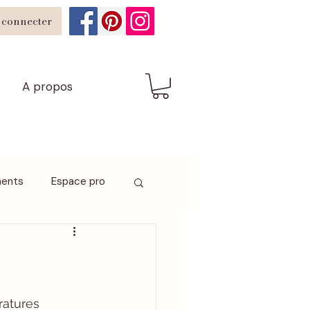
 connecter
A propos
ents
Espace pro
ratures 