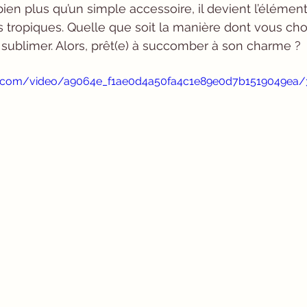
ien plus qu’un simple accessoire, il devient l’élément
 tropiques. Quelle que soit la manière dont vous choi
s sublimer. Alors, prêt(e) à succomber à son charme ?
tic.com/video/a9064e_f1ae0d4a50fa4c1e89e0d7b1519049ea/