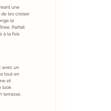
réant une 
 de les croiser 
onge la 
née. Parfait 
 à la fois 
, avec un 
s tout en 
ne et 
e look 
n terrasse, 