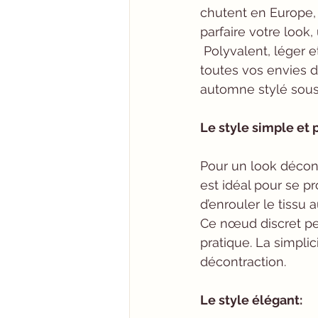
chutent en Europe, 
parfaire votre loo
 Polyvalent, léger et élégant, cet indispensable de la garde-robe estivale s’adapte à 
toutes vos envies de
automne stylé sous
Le style simple et p
Pour un look décontr
est idéal pour se pr
d’enrouler le tissu
Ce nœud discret pe
pratique. La simplic
décontraction.
Le style élégant: