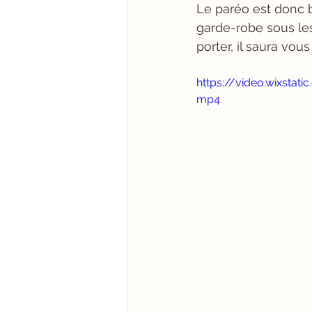
Le paréo est donc b
garde-robe sous les
porter, il saura vou
https://video.wixsta
mp4