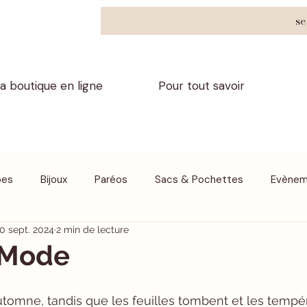
se
a boutique en ligne
Pour tout savoir
pes
Bijoux
Paréos
Sacs & Pochettes
Evènem
0 sept. 2024
2 min de lecture
En plus
Nos Marques partenaires
r Mode
’automne, tandis que les feuilles tombent et les tempé