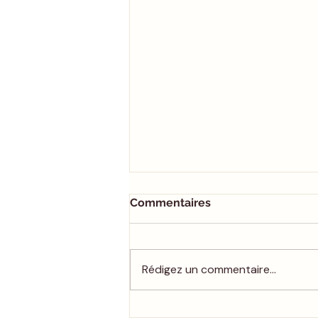
Commentaires
L’Atelier Mode
Rédigez un commentaire...