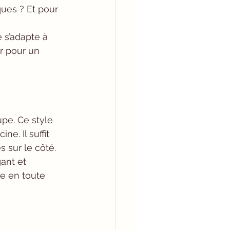
ues ? Et pour 
r pour un 
upe. Ce style 
e. Il suffit 
 sur le côté. 
ant et 
ée en toute 