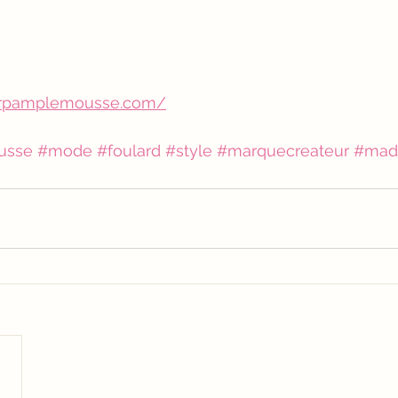
ierpamplemousse.com/
usse
#mode
#foulard
#style
#marquecreateur
#mad