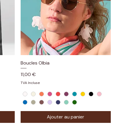
Boucles Olbia
Aperçu rapide
Prix
11,00 €
TVA Incluse
Ajouter au panier