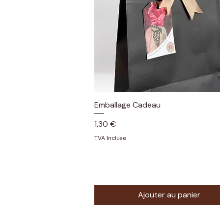
Emballage Cadeau
Aperçu rapide
Prix
1,30 €
TVA Incluse
Ajouter au panier