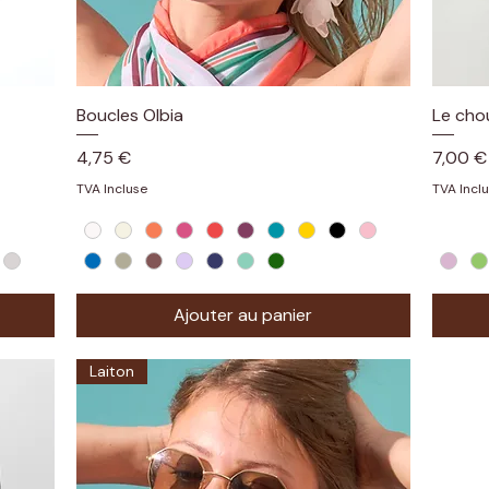
Boucles Olbia
Aperçu rapide
Le cho
Prix
Prix
4,75 €
7,00 €
TVA Incluse
TVA Incl
Ajouter au panier
Laiton