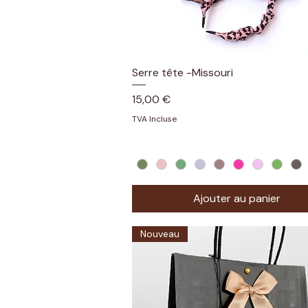
Serre tête -Missouri
Aperçu rapide
Prix
15,00 €
TVA Incluse
Ajouter au panier
Nouveau