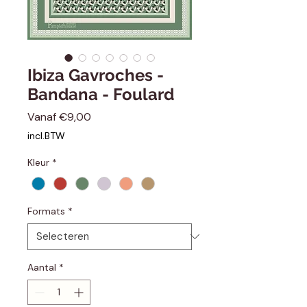
Ibiza Gavroches -
Bandana - Foulard
Verkoopprijs
Vanaf
€9,00
incl.BTW
Kleur
*
Formats
*
Aantal
*