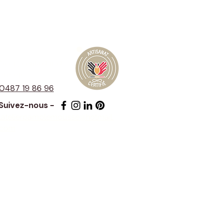
Neem contact met
ons op
0487 19 86 96
Suivez-nous -
latelierpamplemousse@hotmail.
com