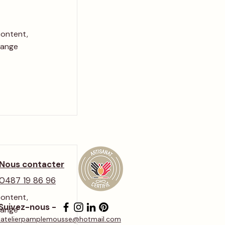
content,
hange
Nous contacter
0487 19 86 96
content,
Suivez-nous -
hange
latelierpamplemousse@hotmail.com