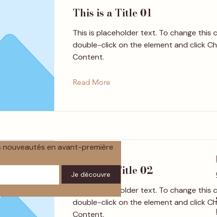
This is a Title 01
This is placeholder text. To change this 
double-click on the element and click C
Content.
Read More
os nouveautés en avant-première
This is a Title 02
Je découvre
This is placeholder text. To change this 
double-click on the element and click C
Content.