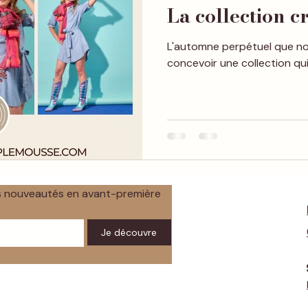
La collection c
L'automne perpétuel que nou
concevoir une collection qui
os nouveautés en avant-première
Je découvre